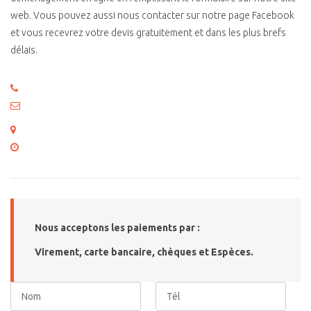
web. Vous pouvez aussi nous contacter sur notre page Facebook
et vous recevrez votre devis gratuitement et dans les plus brefs
délais.
06 63 65 71 43
demenagement.ojconseil@gmail.com
95 rue de passy 75016 Paris
Lundi – Dimanche : 10:00 – 18:30
Nous acceptons les paiements par :
Virement, carte bancaire, chèques et Espèces.