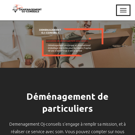
T
o
g
g
DEMENAGEMENT
.
OJ-CONSEILS
l
e
Spécialiste de déménagement pour séniors
- Déménagement en Europe et International
n
- Emballage maritime pour les objets fragiles
- 40 ans d'expérience à votre service
a
v
i
g
a
t
i
Déménagement de
o
n
particuliers
Demenagement Oj-conseils s’engage à remplir sa mission, et à
réaliser ce service avec soin. Vous pouvez compter sur nous